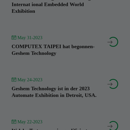
Internat ional Embedded World
Exhibition
 May 31-2023


COMPUTEX TAIPEI hat begonnen-
Geshem Technology
 May 24-2023


Geshem Technology ist in der 2023
Automate Exhibition in Detroit, USA.
 May 22-2023

