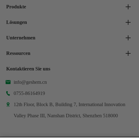
Produkte
Lösungen
Unternehmen
Ressourcen
Kontaktieren Sie uns
info@geshem.cn

0755-86164919

12th Floor, Block B, Building 7, International Innovation

Valley Phase III, Nanshan District, Shenzhen 518000