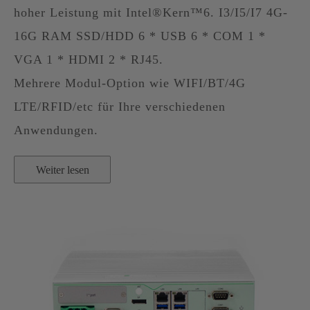
hoher Leistung mit Intel®Kern™6. I3/I5/I7 4G-
16G RAM SSD/HDD 6 * USB 6 * COM 1 *
VGA 1 * HDMI 2 * RJ45.
Mehrere Modul-Option wie WIFI/BT/4G
LTE/RFID/etc für Ihre verschiedenen
Anwendungen.
Weiter lesen