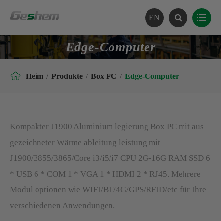
EN
Edge-Computer

Heim
Produkte
Box PC
Edge-Computer
Kompakter J1900 Aluminium legierung Box PC mit aus
gezeichneter Wärme ableitung leistung mit
J1900/3855/3865/Core i3/i5/i7 CPU 2G-16G RAM SSD 6
* USB 6 * COM 1 * VGA 1 * HDMI 2 * RJ45. Mehrere
Modul optionen wie WIFI/BT/4G/GPS/RFID/etc für Ihre
verschiedenen Anwendungen.